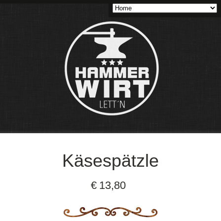
Käsespätzle
€
13,80