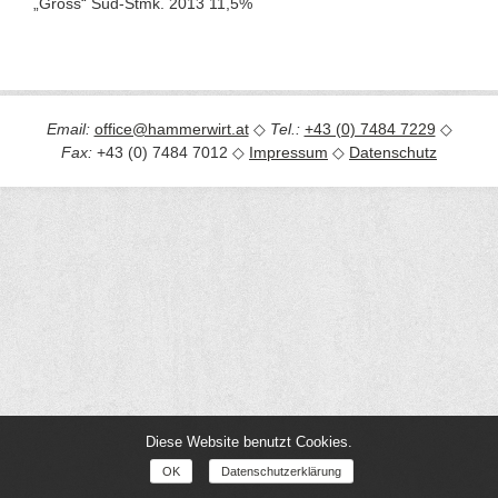
„Gross“ Süd-Stmk. 2013 11,5%
Email:
office@hammerwirt.at
◇
Tel.:
+43 (0) 7484 7229
◇
Fax:
+43 (0) 7484 7012 ◇
Impressum
◇
Datenschutz
Diese Website benutzt Cookies.
OK
Datenschutzerklärung